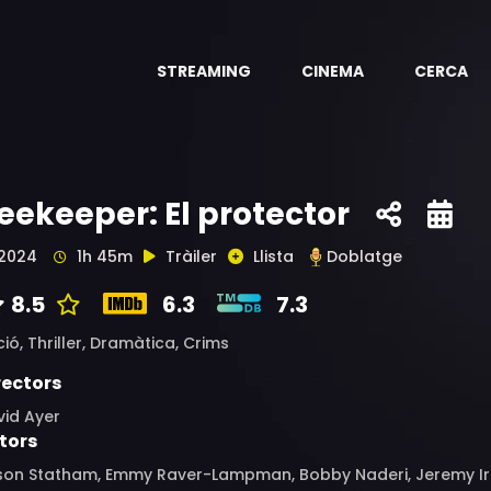
STREAMING
CINEMA
CERCA
eekeeper: El protector
2024
1h 45m
Tràiler
Llista
Doblatge
8.5
6.3
7.3
ció,
Thriller,
Dramàtica,
Crims
rectors
vid Ayer
tors
son Statham, Emmy Raver-Lampman, Bobby Naderi, Jeremy Iron