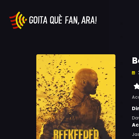
B
Ac
Di
Da
Ac
Ja