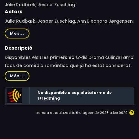
Julie Rudbæk, Jesper Zuschlag
Actors
Julie Rudbæk, Jesper Zuschlag, Ann Eleonora Jørgensen,
Sara Fanta Traore, Ari Alexander, Eva Jin, Morten Brovn
Més...
Jørgensen, Anders Brink Madsen
Descripció
Disponibles els tres primers episodis.Drama culinari amb
tocs de comèdia romàntica que ja ha estat considerat
com el The Bear danès.Michael és el cap de cuina d’un
Més...
popular restaurant de Copenhaguen. L’ha construït des
de zero i l’ha convertit en un èxit. No obstant això, quan
No disponible a cap plataforma de
el seu superior contracta una nova sotscap de cuina,
streaming
Naja, tot canviarà per a ell.
Darrera actualització: 6 d'agost de 2026 a les 00:10