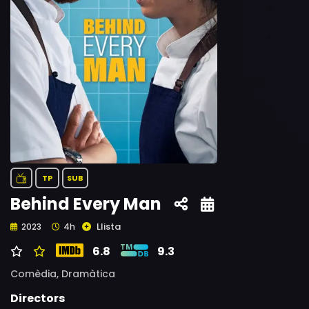
TP
SUB
Behind Every Man
Llista
2023
4h
6.8
9.3
Comèdia,
Dramàtica
Directors