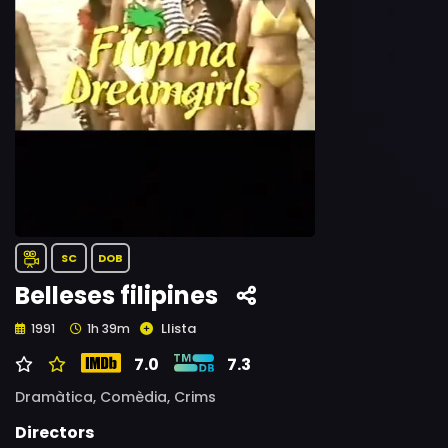
SC
DOB
Belleses filipines
Llista
1991
1h 39m
7.0
7.3
Dramàtica,
Comèdia,
Crims
Directors