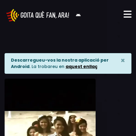
×
Descarregueu-vos la nostra aplicació per
Android
. La trobareu en
aquest enllaç