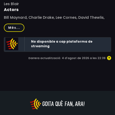
Les Blair
Actors
Bill Maynard, Charlie Drake, Lee Cornes, David Thewlis,
Geoffrey Hutchings, Ray Gravell, Grace Amilbangsa,
Més...
Angie Castrence, Majesty Gaerlan, Max Phipps, Roxanne
Silverio, Andrea Arroyo, Sylvia Garde, Julieta Jiménez,
No disponible a cap plataforma de
Ressie Manuel, Pita Liboro, Elsie Astete, Madonna de Vera,
streaming
Hermana Concepcion, Connie Chua, Marissa Aclan,
Daniel Galano
Darrera actualització: 4 d'agost de 2026 a les 22:39