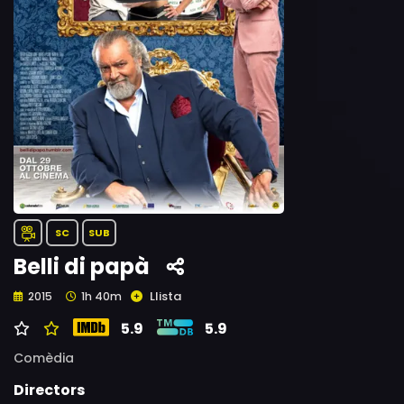
SC
SUB
Belli di papà
Llista
2015
1h 40m
5.9
5.9
Comèdia
Directors