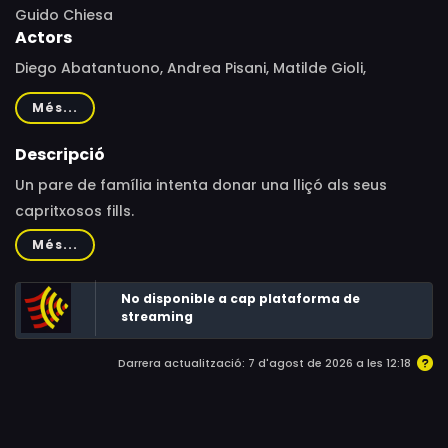
Guido Chiesa
Actors
Diego Abatantuono, Andrea Pisani, Matilde Gioli,
Francesco Di Raimondo, Marco Zingaro, Uccio De Santis,
Més...
Umberto Sardella, Francesco Facchinetti, Antonio
Catania, Alessandro Genovesi, Valeria Perri, Niccolò
Descripció
Senni, Nicola Nocella, Barbara Tabita, Rosario Altavilla,
Un pare de família intenta donar una lliçó als seus
Gustavo Caputo, Anna Cofano, Nicola Conversa, Piero
capritxosos fills.
Madaro, Armando Quaranta, Maria Valentina Principi,
Més...
Saviana Scalfi, Sabina De Giorgi, Mario Lucarelli, Mirko
Mastrocinque, Donato Livieri, Marco Fanizzi, Giorgio
No disponible a cap plataforma de
Consoli, Anna Madaro, Ilaria Castrì, Ilaria Galizia,
streaming
Gabriele Boscaino, Celeste Casciaro, Giovanni Bognetti
Darrera actualització: 7 d'agost de 2026 a les 12:18