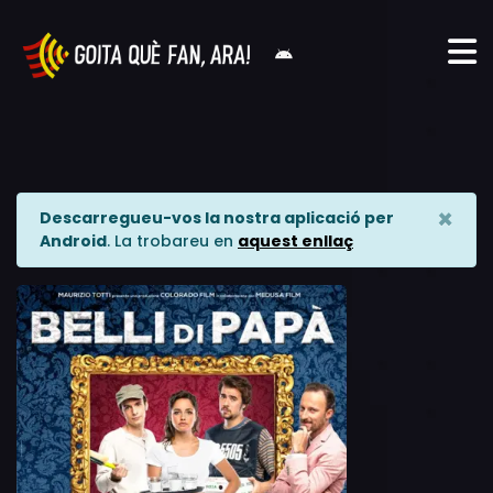
×
Descarregueu-vos la nostra aplicació per
Android
. La trobareu en
aquest enllaç