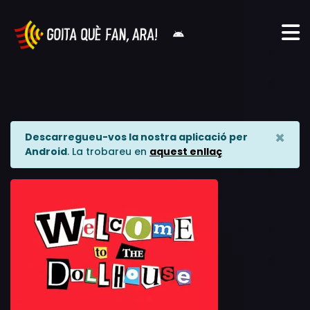
×
Descarregueu-vos la nostra aplicació per
Android
. La trobareu en
aquest enllaç