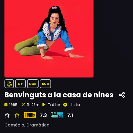
R+
DOB
SUB
Benvinguts a la casa de nines
Tràiler
Llista
1995
1h 28m
7.3
7.1
Comèdia,
Dramàtica