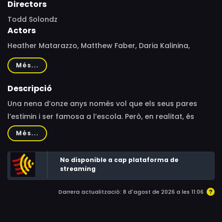
Directors
Todd Solondz
Actors
Heather Matarazzo, Matthew Faber, Daria Kalinina,
Brendan Sexton III, Eric Mabius, Will Lyman, Rica Martens,
Més...
Dimitri Iervolino, Stacey Moseley, Herbie Duarte, Telly
Pontidis, Christina Brucato, Victoria Davis, Zsanné Pitta,
Descripció
Angela Pietropinto, Bill Buell, Christina Vidal, Siri Howard,
Una nena d’onze anys només vol que els seus pares
Scott Coogan, Josiah Trager, Ken Leung, Elizabeth Martin,
l’estimin i ser famosa a l’escola. Però, en realitat, és
Richard Gould, Beverly Hecht, Teddy Coluca, Tommy
l'aneguet lleig i repel·lent que tothom apallissa
Més...
McCarthy, James O'Donoghue, Deanna Barillari, Molly
físicament i psicològica.
Howe, Lorelei Mahoney
No disponible a cap plataforma de
streaming
Darrera actualització: 8 d'agost de 2026 a les 11:06