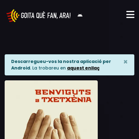
×
Descarregueu-vos la nostra aplicació per
Android
. La trobareu en
aquest enllaç