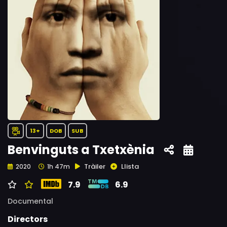
13+
DOB
SUB
Benvinguts a Txetxènia
Tràiler
Llista
2020
1h 47m
7.9
6.9
Documental
Directors