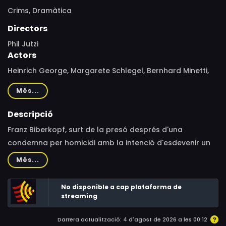
Crims,
Dramàtica
Directors
Phil Jutzi
Actors
Heinrich George, Margarete Schlegel, Bernhard Minetti,
Albert Florath, Paul Westermeier, Jakob Tiedtke, Hans
Més...
Deppe, Käthe Haack, Heinrich Schroth, Heinrich Gretler,
Gerhard Bienert, Anna Müller-Lincke, Paul Kemp, Maria
Descripció
Bard, Holmes Zimmermann, Franz Weber, Karl Harbacher,
Franz Biberkopf, surt de la presó després d'una
Walter Werner, Willi Schur, Hermann Krehan, Paul
condemna per homicidi amb la intenció d'esdevenir un
Rehkopf, Ernst Behmer, Karl Stepanek, Arthur Mainzer,
home de profit.
Més...
Siegfried Berisch, Oskar Höcker, Julius Falkenstein
No disponible a cap plataforma de
streaming
Darrera actualització: 4 d'agost de 2026 a les 00:12