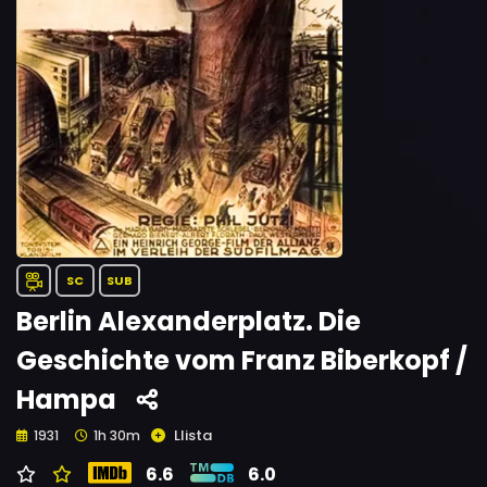
SC
SUB
Berlin Alexanderplatz. Die
Geschichte vom Franz Biberkopf /
Hampa
Llista
1931
1h 30m
6.6
6.0