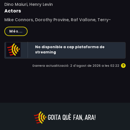
Dino Maiuri, Henry Levin
Actors
Mike Connors, Dorothy Provine, Raf Vallone, Terry-
Thomas, Margaret Lee, Nicoletta Machiavelli, Beverly
Més...
Adams, Marilù Tolo, Seyna Seyn, Oliver MacGreevy,
Sandro Dori, Jack Gwillim, Andy Ho, Hans Thorner
No disponible a cap plataforma de
streaming
Darrera actualització: 2 d'agost de 2026 a les 02:22