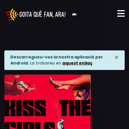
×
Descarregueu-vos la nostra aplicació per
Android
. La trobareu en
aquest enllaç