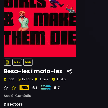
NR+
DOB
Besa-les i mata-les
Tràiler
Llista
1966
1h 46m
6.1
6.7
Acció,
Comèdia
Directors