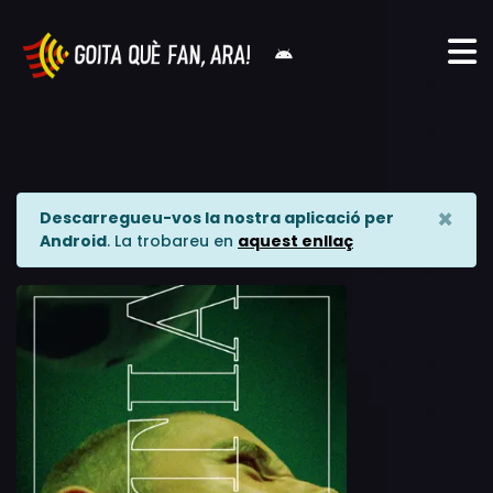
×
Descarregueu-vos la nostra aplicació per
Android
. La trobareu en
aquest enllaç