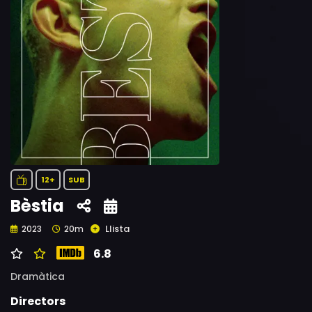
12+
SUB
Bèstia
Llista
2023
20m
6.8
Dramàtica
Directors