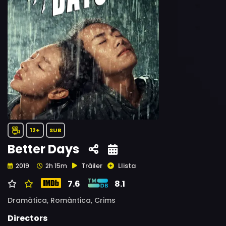
12+
SUB
Better Days
Tràiler
Llista
2019
2h 15m
7.6
8.1
Dramàtica,
Romàntica,
Crims
Directors