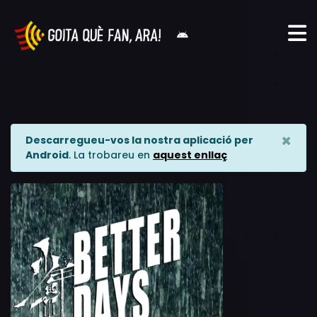
×
Descarregueu-vos la nostra aplicació per
Android
. La trobareu en
aquest enllaç