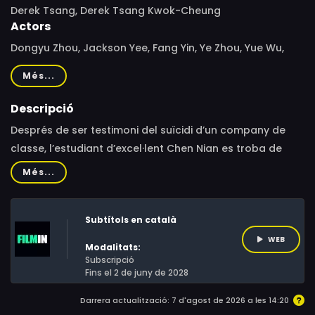
Derek Tsang, Derek Tsang Kwok-Cheung
Actors
Dongyu Zhou, Jackson Yee, Fang Yin, Ye Zhou, Yue Wu,
Yifan Zhang, Yao Zhang, Xinyi Zhang, Huang Jue, Jue
Més...
Huang, Zhou Dongyu, Yin Fang, Wu Yue, Zhou Ye, Zhang
Xinyi, Zhao Runnan, Zhang Yao, Zhang Yifan, Gao
Descripció
Xuanming, Xie Xintong, Ran Liu, Heliao Lüyun, Bozhan Ju,
Després de ser testimoni del suïcidi d’un company de
Wang Yingming, Weilong Li
classe, l’estudiant d’excel·lent Chen Nian es troba de
sobte sent l’objectiu d’un violent assetjador i dels seus
Més...
amics d’institut mentre intenta preparar-se per al
gaokao, el complicadíssim examen d’accés a la
Subtítols en català
universitat a la Xina.
WEB
Modalitats:
Subscripció
Fins el 2 de juny de 2028
Darrera actualització: 7 d'agost de 2026 a les 14:20