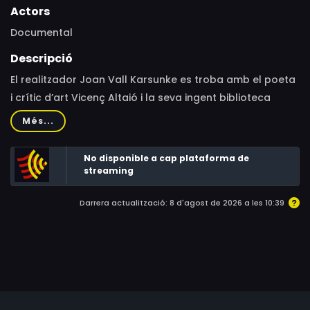
Actors
Documental
Descripció
El realitzador Joan Vall Karsunke es troba amb el poeta
i crític d’art Vicenç Altaió i la seva ingent biblioteca
particular de més de 30.000 volums. Durant el film veiem
Més...
desfilar diversos convidats de l’àmbit de l’art,
l’audiovisual o la literatura, que interactuen
No disponible a cap plataforma de
performàticament amb els llibres de la biblioteca i amb
streaming
el propi poeta.
Darrera actualització: 8 d'agost de 2026 a les 10:39