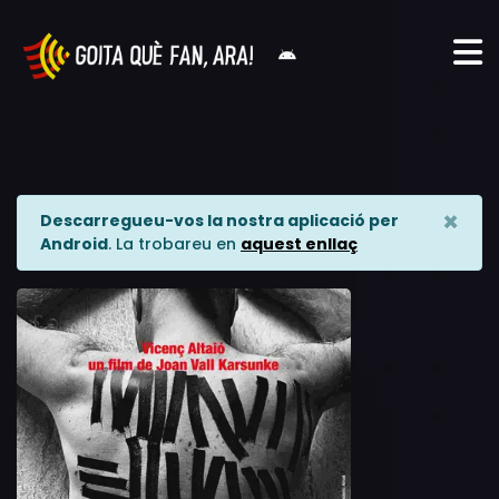
×
Descarregueu-vos la nostra aplicació per
Android
. La trobareu en
aquest enllaç