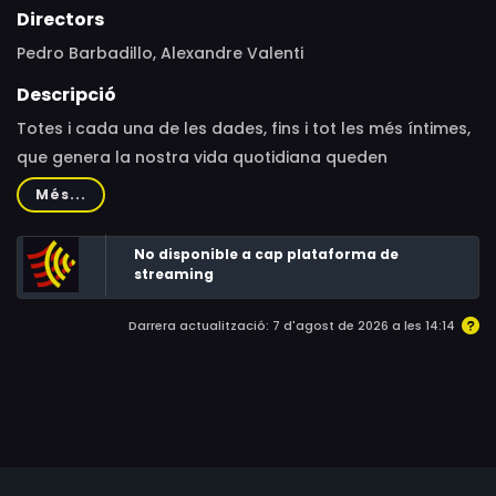
Directors
Pedro Barbadillo, Alexandre Valenti
Descripció
Totes i cada una de les dades, fins i tot les més íntimes,
que genera la nostra vida quotidiana queden
enregistrades en la gegant memòria del Big Data.
Més...
No disponible a cap plataforma de
streaming
Darrera actualització: 7 d'agost de 2026 a les 14:14