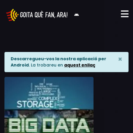
×
Descarregueu-vos la nostra aplicació per
Android
. La trobareu en
aquest enllaç