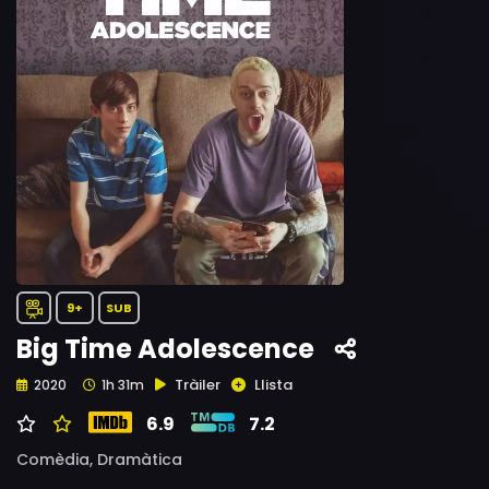
9+
SUB
Big Time Adolescence
Tràiler
Llista
2020
1h 31m
6.9
7.2
Comèdia,
Dramàtica