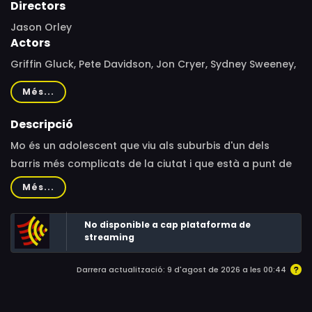
Directors
Jason Orley
Actors
Griffin Gluck, Pete Davidson, Jon Cryer, Sydney Sweeney,
Emily Arlook, mgk, Thomas Barbusca, Oona Laurence,
Més...
Esteban Benito, Julia K. Murney, Larry John Meyers,
Michael Devine, John Villanueva, Aiden Arthur, Susan
Descripció
Atwood, Clare Lopez, Sheirel Mordaunt, Omar Brunson,
Mo és un adolescent que viu als suburbis d'un dels
Cameron August, Jordan Rock, Brielle Barbusca, Grace
barris més complicats de la ciutat i que està a punt de
Tiso, Nick Ziobro, Nick Darmstaedter, Alexander Low,
complir la majoria d'edat. Per poder sobreviure es deixa
Més...
Kimberly G. Grader, Joseph Vincent Gay, Jon Freda,
influenciar pels consells del seu destructiu i millor amic.
Patsy Meck, Nick Antonello, Bill Cregg, Shaun Woodland,
No disponible a cap plataforma de
Danny Reuben, Brandon Carrillo, Laura Stisser
streaming
Darrera actualització: 9 d'agost de 2026 a les 00:44