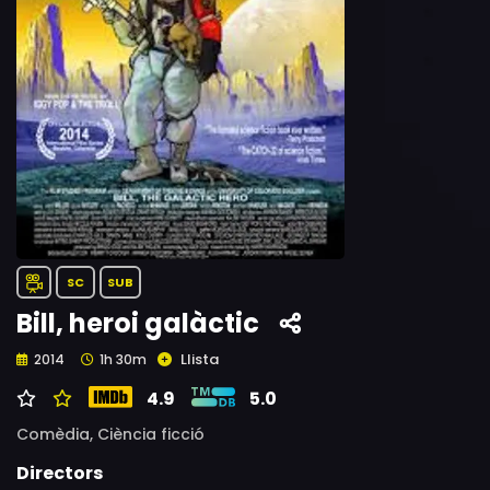
SC
SUB
Bill, heroi galàctic
Llista
2014
1h 30m
4.9
5.0
Comèdia,
Ciència ficció
Directors