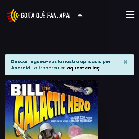
×
Descarregueu-vos la nostra aplicació per
Android
. La trobareu en
aquest enllaç