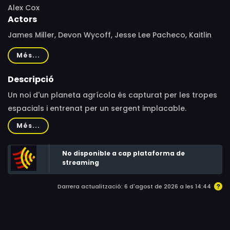
Alex Cox
Actors
James Miller, Devon Wycoff, Jesse Lee Pacheco, Kaitlin
McManus, Eddy Jordan, Hayden Winston, Brittany
Més...
Handler, Nick Wagner, Shayn Herndon
Descripció
Un noi d'un planeta agrícola és capturat per les tropes
espacials i entrenat per un sergent implacable.
Més...
No disponible a cap plataforma de
streaming
Darrera actualització: 6 d'agost de 2026 a les 14:44