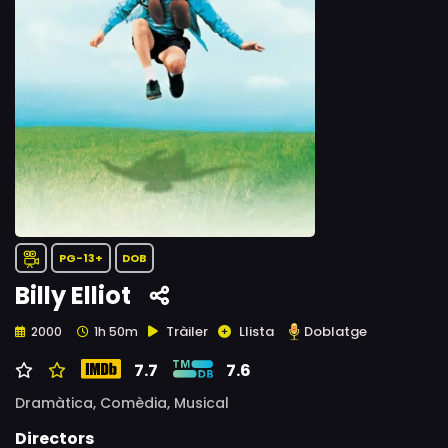
PG-13+
DOB
Billy Elliot
Tràiler
Llista
Doblatge
2000
1h 50m
7.7
7.6
Dramàtica,
Comèdia,
Musical
Directors