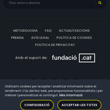
METODOLOGIA
FAQ
ACTUALITZACIONS
PREMSA
AVÍS LEGAL
POLÍTICA DE COOKIES
POLÍTICA DE PRIVACITAT
Amb el suport de:
Utilitzem cookies per recopilar i analitzar informació sobre el
rendiment i l’ús del lloc web, per proporcionar funcionalitats i per
millorar i personalitzar el contingut.
Més informació
Versió: 3.13.0.202607011342
CONFIGURACIÓ
ACCEPTAR-LES TOTES