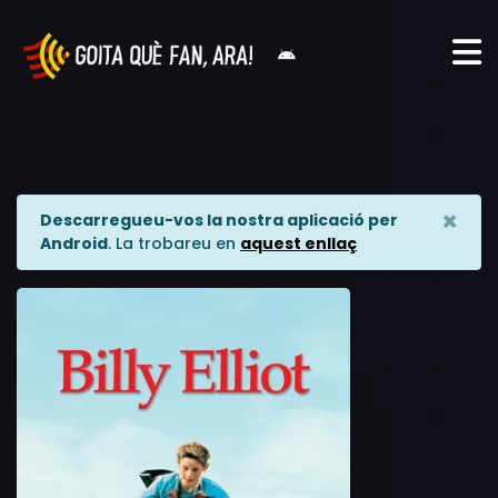
×
Descarregueu-vos la nostra aplicació per
Android
. La trobareu en
aquest enllaç