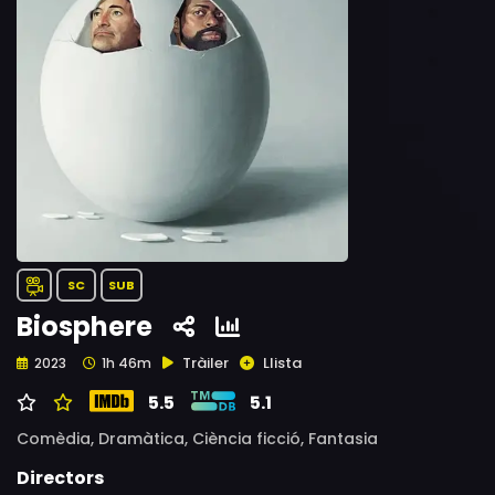
SC
SUB
Biosphere
Tràiler
Llista
2023
1h 46m
5.5
5.1
Comèdia,
Dramàtica,
Ciència ficció,
Fantasia
Directors