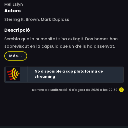
Mel Eslyn
Actors
Sterling K. Brown, Mark Duplass
Descripció
Sembla que la humanitat s’ha extingit. Dos homes han
sobreviscut en la càpsula que un d’ells ha dissenyat.
Petits detalls d’allò que li ha passat al món ens
Més...
suggereixen que un dels dos ha tingut la culpa de la fi
de l’ésser humà. La seva vida és rutina: esport, aliment
No disponible a cap plataforma de
en conserva i un parell de peixos mascles i un de
streaming
femella que mantenen amb vida en un petit estany, per
Darrera actualització: 6 d'agost de 2026 a les 22:39
tal que tinguin cries que els alimentin.