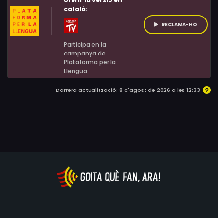
oferir la versió en
Helena-Alexis Seymour, Ian Finlay, Lynn Marocola, Paugh
català:
Shadow
RECLAMA-HO
Participa en la
campanya de
Plataforma per la
Llengua.
Darrera actualització: 8 d'agost de 2026 a les 12:33