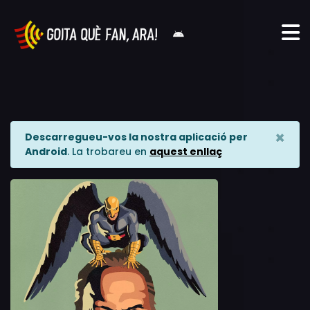
×
Descarregueu-vos la nostra aplicació per
Android
. La trobareu en
aquest enllaç