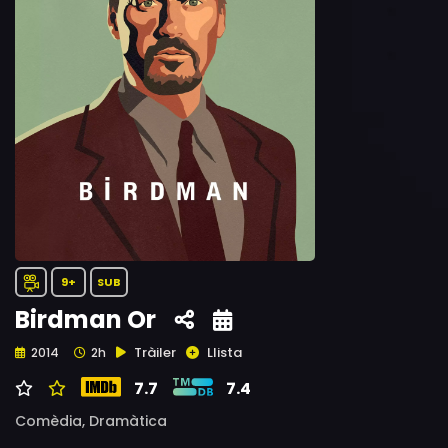
9+
SUB
Birdman Or
Tràiler
Llista
2014
2h
7.7
7.4
Comèdia,
Dramàtica