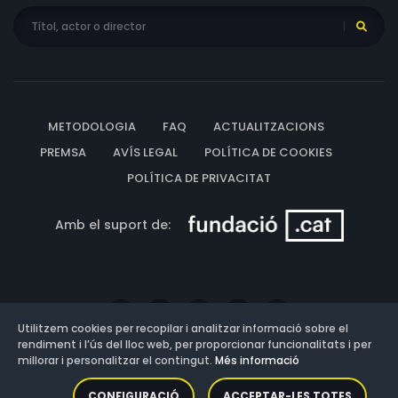
METODOLOGIA
FAQ
ACTUALITZACIONS
PREMSA
AVÍS LEGAL
POLÍTICA DE COOKIES
POLÍTICA DE PRIVACITAT
Amb el suport de:
Utilitzem cookies per recopilar i analitzar informació sobre el
rendiment i l’ús del lloc web, per proporcionar funcionalitats i per
millorar i personalitzar el contingut.
Més informació
Versió: 3.13.0.202607011342
CONFIGURACIÓ
ACCEPTAR-LES TOTES