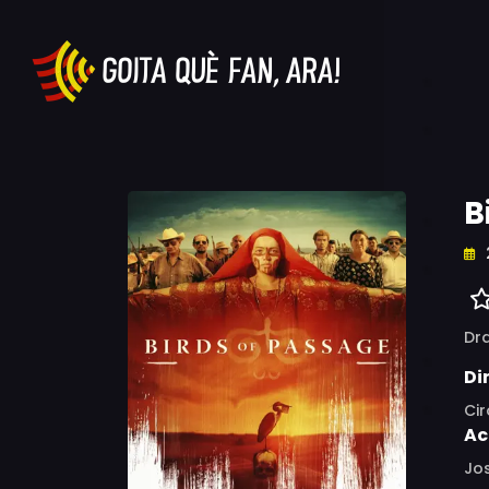
B
Dr
Di
Cir
Ac
Jos