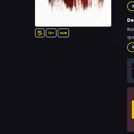
Nar
Las
Nor
De
Bas
12+
SUB
qua