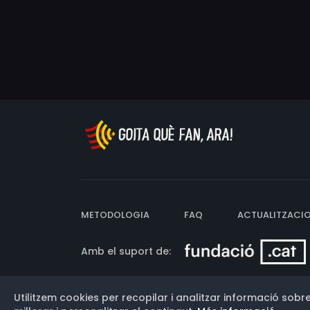
METODOLOGIA
FAQ
ACTUALITZACI
Amb el suport de:
Utilitzem cookies per recopilar i analitzar informació sobre
Versió: 3.13.0.202607011342