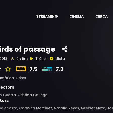
STREAMING
CINEMA
CERCA
irds of passage
2018
2h 5m
Tràiler
Llista
7.5
7.3
amàtica,
Crims
rectors
o Guerra, Cristina Gallego
tors
é Acosta, Carmiña Martínez, Natalia Reyes, Greider Meza, Jos