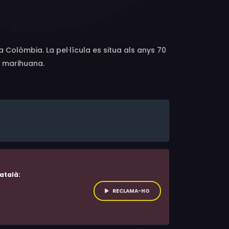
, Yanker Díaz, Víctor Montero, Jorge
iana, Gabriel Mangones, Natalia Pinzón, David
, Rosario Epieyú, Ana Maria Muñoz
a Colòmbia. La pel·lícula es situa als anys 70
a marihuana.
atalà:
RECLAMA-HO