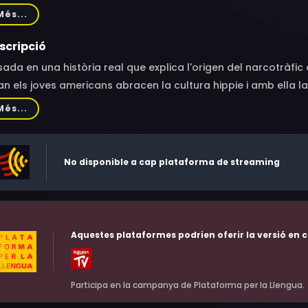
váez, Miguel Viera, Sergio Coen, Aslenis Márquez, José Naider
Més...
carro, Joaquín Ramón, Germán Epieyu, Luisa Alfaro, Merija Ur
eña, Zaida Cotes, Sebastián Celis, Dennis Klein, Alice Lebadie
scripció
ada en una història real que explica l'origen del narcotràfic 
n els joves americans abracen la cultura hippie i amb ella l
Més...
No disponible a cap plataforma de streaming
Aquestes plataformes podrien oferir la versió en c
Participa en la campanya de Plataforma per la Llengua.