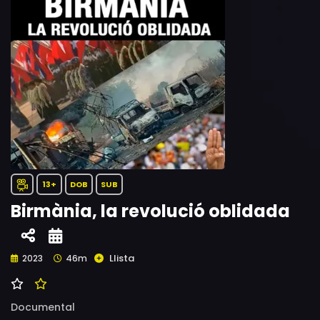
13+
DOB
SUB
Birmània, la revolució oblidada
Llista
2023
46m
Documental