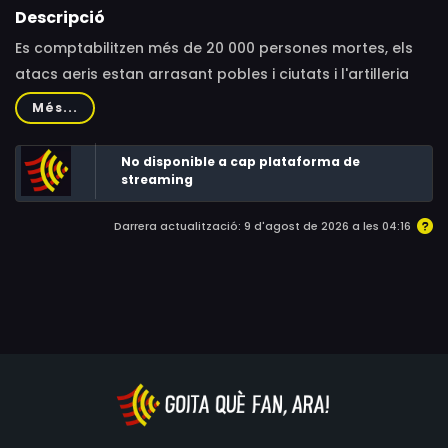
Descripció
Es comptabilitzen més de 20 000 persones mortes, els
atacs aeris estan arrasant pobles i ciutats i l'artilleria
s'està acarnissant amb les posicions de la resistència
Més...
armada. No es tracta d'Ucraïna, sinó de la guerra civil
oblidada on milers de joves de vint anys estan
No disponible a cap plataforma de
sacrificant la joventut i arriscant la vida per lluitar
streaming
contra un cop d'estat militar que ha destituït el govern
Darrera actualització: 9 d'agost de 2026 a les 04:16
electe i els ha robat el que veien com el seu futur.