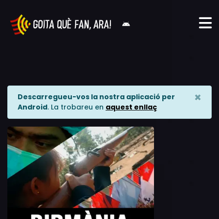
×
Descarregueu-vos la nostra aplicació per
Android
. La trobareu en
aquest enllaç