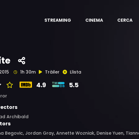
STREAMING
CINEMA
CERCA
ite
2015
1h 30m
Tràiler
Llista
4.9
5.5
ror
rectors
ad Archibald
tors
a Begovic, Jordan Gray, Annette Wozniak, Denise Yuen, Tianna