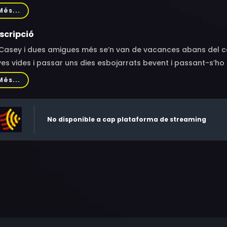
rene Denkers, John Migliore
Més...
scripció
 Casey i dues amigues més se’n van de vacances abans del 
es vides i passar uns dies esbojarrats bevent i passant-s’ho
guna cosa mossega la Casey.
Més...
No disponible a cap plataforma de streaming