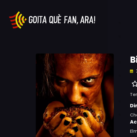
B
Ter
Di
Ch
Ac
Elm