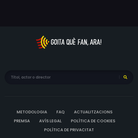
Jianming, Zhao Tonghe, Han YongKang, Feng Doudou, Ge
vuelve al cine de sus primeros proyectos, más realista,
Xinmin, Yang Fuhu, Yang Erbao, Yan Xiaopeng, Zhu Yan, Li
íntimo y de personajes marginales. En este drama, el
Wenrui, Zhao Wenli, Zhang Yanli, Lin Yanmei, Wang Xinkui,
cineasta lleva a cabo una reflexión sobre esas
Wang Guixun, Huang Qicheng, Li Changqing, Ren Xueyi,
personas a las que el progreso socioeconómico olvida,
Zhong Siqi, Zhang Hu, Gan Jihu, Liang Jujie, Zhao Jinfang,
los pueblos que se vacían y todo aquello que ya no
Ye Changjia, Wei Kaikai, Cui Bin, Tian Wenling, Ju Xinyin,
interesa.
Fang Jinping, Gao Jianxiu, Pang Xinyi, Zhang Chengjie, Li
Zongsheng, Liu Qi, Xiao Guohua, Li Jinglian, Lin Zichen, Bian
Jing, Zhang Xinrong, Gong Xiuming, Wu Shuang, Guo Bao,
Yang Jianping, Fan Yujun, Lu Yihang, Ye Yifan, Hu Wenbo,
Zhang Bin, Duan Wenjun, Gong Changhong, Zhang Ziqi,
He Zhengfeng, Yu Shuming, Li Bo, Lin Fasheng, Zhang
Dongqing, Tian Chunzhuang, Ma Guochang, Ma Yufang,
Xu Zhanxiong, Jiang Le, Yao Shiwen, Chen Yunchao, Liu
METODOLOGIA
FAQ
ACTUALITZACIONS
Shuhong, Ma Huabing, Yin Xiaoping, Liu Yueyong, Huang
PREMSA
AVÍS LEGAL
POLÍTICA DE COOKIES
Shengru
POLÍTICA DE PRIVACITAT