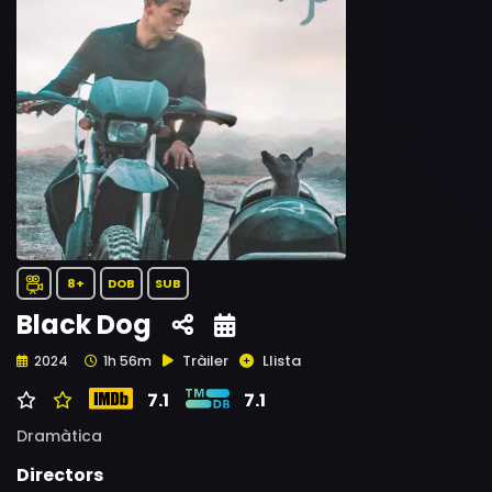
8+
DOB
SUB
Black Dog
Tràiler
Llista
2024
1h 56m
7.1
7.1
Dramàtica
Directors