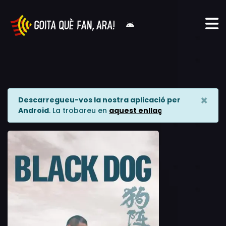
×
Descarregueu-vos la nostra aplicació per
Android
. La trobareu en
aquest enllaç