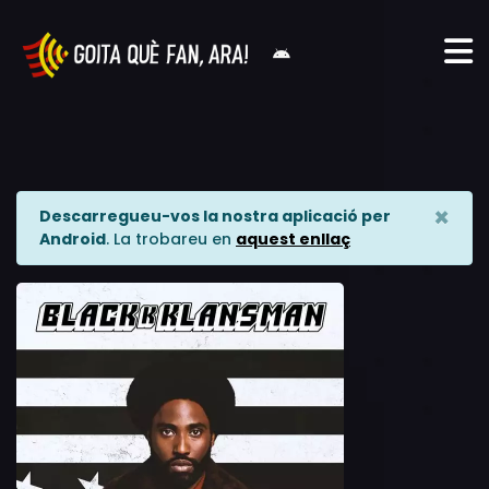
×
Descarregueu-vos la nostra aplicació per
Android
. La trobareu en
aquest enllaç