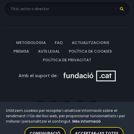
METODOLOGIA
FAQ
ACTUALITZACIONS
PREMSA
AVÍS LEGAL
POLÍTICA DE COOKIES
POLÍTICA DE PRIVACITAT
Amb el suport de:
Utilitzem cookies per recopilar i analitzar informació sobre el
rendiment i l’ús del lloc web, per proporcionar funcionalitats i per
millorar i personalitzar el contingut.
Més informació
Versió: 3.13.0.202607011342
CONFIGURACIÓ
ACCEPTAR-LES TOTES