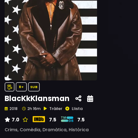
8+
SUB
BlacKkKlansman
Tràiler
Llista
2018
2h 16m
7.0
7.5
7.5
Crims,
Comèdia,
Dramàtica,
Històrica