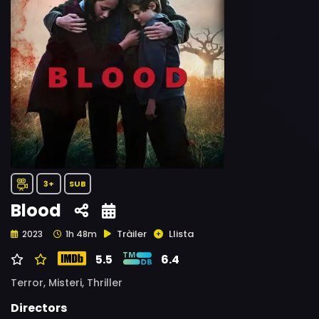
3+
SUB
Blood
Tràiler
Llista
2023
1h 48m
5.5
6.4
Terror,
Misteri,
Thriller
Directors