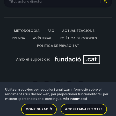
METODOLOGIA
FAQ
ACTUALITZACIONS
PREMSA
AVÍS LEGAL
POLÍTICA DE COOKIES
POLÍTICA DE PRIVACITAT
Amb el suport de:
Utilitzem cookies per recopilar i analitzar informació sobre el
rendiment i l’ús del lloc web, per proporcionar funcionalitats i per
millorar i personalitzar el contingut.
Més informació
Versió: 3.13.0.202607011342
CONFIGURACIÓ
ACCEPTAR-LES TOTES