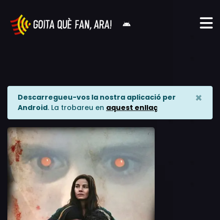
×
Descarregueu-vos la nostra aplicació per
Android
. La trobareu en
aquest enllaç