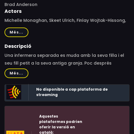
Brad Anderson
Actors
Michelle Monaghan, Skeet Ulrich, Finlay Wojtak-Hissong,
Skylar Morgan Jones, Danika Frederick, June B. Wilde, Erik
Més...
Athavale, Onalee Ames, Jerni Stewart, Jennifer Rose
Garcia, Cheryl Gensiorek, Michael Strickland, Cindy Rose
Descripció
Myskiw, Rodrigo Beilfuss
Una infermera separada es muda amb la seva filla i el
seu fill petit a la seva antiga granja. Poc després
d'instal·lar-se, un gos mossega el nen, cosa que
Més...
provoca una misteriosa infecció.
No disponible a cap plataforma de
streaming
Aquestes
plataformes podrien
oferir la versió en
català: