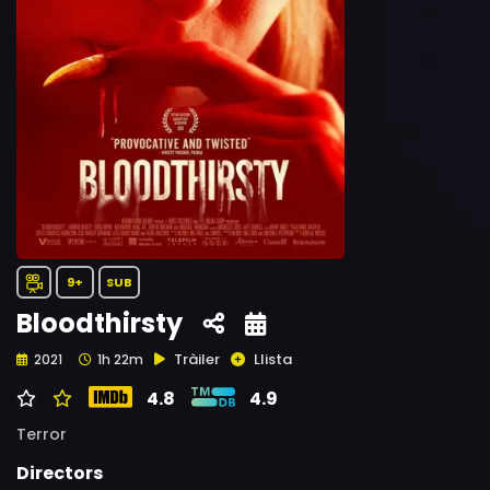
9+
SUB
Bloodthirsty
Tràiler
Llista
2021
1h 22m
4.8
4.9
Terror
Directors