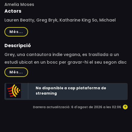
Amelia Moses
Actors
Lauren Beatty, Greg Bryk, Katharine King So, Michael
Ironside, Judith Buchan, Jayce McKenzie, Jesse Gervais,
Més...
Michael Peterson, Hans Grossmann, Richard Lee, Sheiny
Satanove, Zoe Glassman, Patricia Cerra
Descripció
Grey, una cantautora indie vegana, es trasllada a un
estudi ubicat en un bosc per gravar-hi el seu segon disc
en solitari. El procés de gravació, dirigit pel productor de
Més...
moda Vaughn Daniels, es complica quan la jove cantant
comença a tenir uns malsons vívids en què es
No disponible a cap plataforma de
converteix en una bèstia assedegada de sang.
streaming
Darrera actualització: 6 d'agost de 2026 a les 02:06