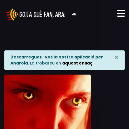
×
Descarregueu-vos la nostra aplicació per
Android
. La trobareu en
aquest enllaç