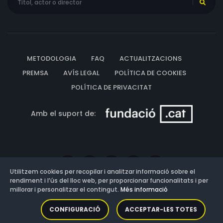
METODOLOGIA
FAQ
ACTUALITZACIONS
PREMSA
AVÍS LEGAL
POLÍTICA DE COOKIES
POLÍTICA DE PRIVACITAT
Amb el suport de:
Utilitzem cookies per recopilar i analitzar informació sobre el
rendiment i l’ús del lloc web, per proporcionar funcionalitats i per
millorar i personalitzar el contingut.
Més informació
Versió: 3.13.0.202607011342
CONFIGURACIÓ
ACCEPTAR-LES TOTES