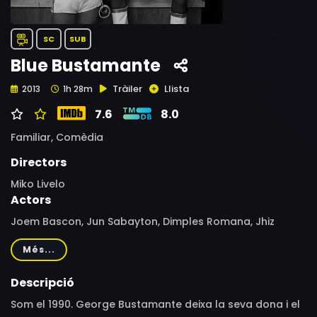
SC
SUB
Blue Bustamante
Tràiler
Llista
2013
1h 28m
7.6
8.0
Familiar,
Comèdia
Directors
Miko Livelo
Actors
Joem Bascon, Jun Sabayton, Dimples Romana, Jhiz
Deocareza, Gerard Go, Mari Koduka, Hirohisa Nakamura,
Més...
Dey-Dey Amansec, Veyda Inoval, Josh de Guzman,
Denzel Guiao, Carlos Dala, Seiji Nakamura, Tetsuo
Descripció
Nagasawa, Jolo Livelo, Naho Sakamoto, Herald Chavez,
Som el 1990. George Bustamante deixa la seva dona i el
Ketchup Eusebio, Cesca Lee, Jason Tan, Mihk Vergara,