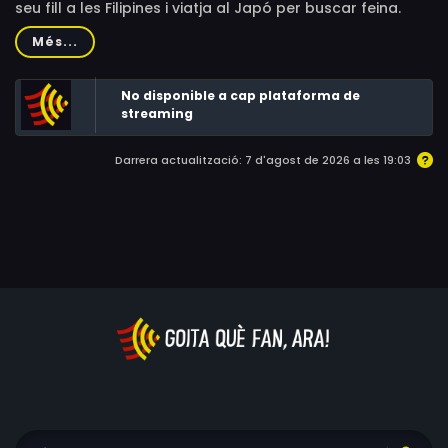
seu fill a les Filipines i viatja al Japó per buscar feina.
Deb Victa, Hiroshi Furuya, Kacchan, Joey de Leon
Gràcies a la intervenció d’un amic entrarà a treballar de
Més...
doble d’acció a la sèrie de la televisió nipona Force Five.
No disponible a cap plataforma de
streaming
Darrera actualització: 7 d'agost de 2026 a les 19:03