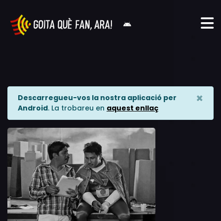
×
Descarregueu-vos la nostra aplicació per
Android
. La trobareu en
aquest enllaç