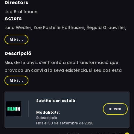
Directors
Lisa Brühlmann
Actors
Luna Wedler, Zoë Pastelle Holthuizen, Regula Grauwiller,
Georg Scharegg, Lou Haltinner, Yaël Meier, David
Més...
Oberholzer, Una Rusca, Timon Kiefer, Benjamin Dangel,
Martin Rapold, Rachel Braunschweig, Dominik Locher,
Descripció
Michael Schweizer Anliker, Ruth Schwegler, Nicola Perot,
Mia, de 15 anys, s’enfronta a una transformació que
Tim Borys
provoca un canvi a la seva existència. El seu cos està
canviant, i malgrat els intents desesperats d’aturar el
Més...
procés, es veu obligada a acceptar que la naturalesa
és molt més poderosa que ella.
Subtítols en català
WEB
Modalitats:
Subscripció
Fins el 30 de setembre de 2026