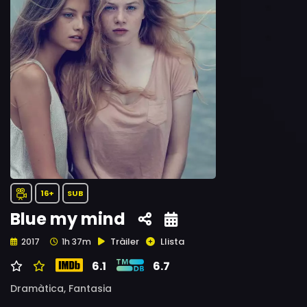
16+
SUB
Blue my mind
Tràiler
Llista
2017
1h 37m
6.1
6.7
Dramàtica,
Fantasia