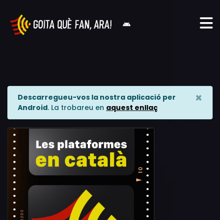
×
Descarregueu-vos la nostra aplicació per
Android
. La trobareu en
aquest enllaç