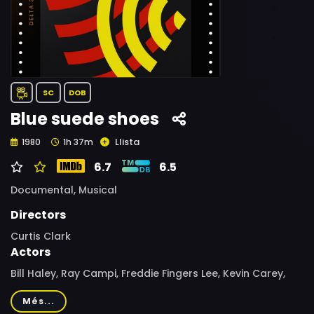
SC
DOB
Blue suede shoes
Llista
1980
1h 37m
6.7
6.5
Documental,
Musical
Directors
Curtis Clark
Actors
Bill Haley, Ray Campi, Freddie Fingers Lee, Kevin Carey,
Eddie Cochran, Geoff Driscoll, Jim Lebak, Steve Murray,
Més...
Ray Parsons, Cliff Richard, Pete Spencer, Tommy Steele,