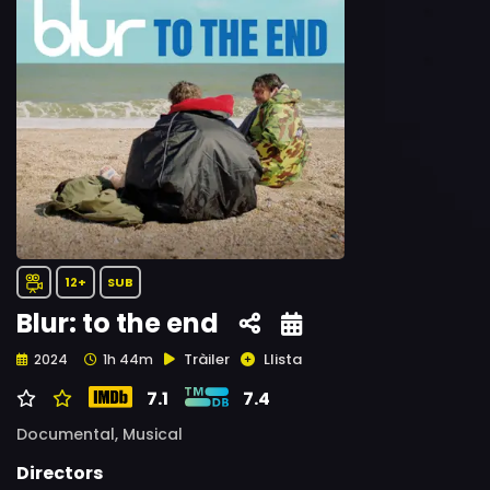
12+
SUB
Blur: to the end
Tràiler
Llista
2024
1h 44m
7.1
7.4
Documental,
Musical
Directors