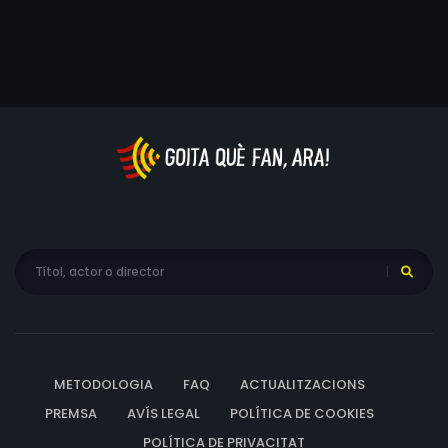
i Dave Rowntree, encara membres de la mateixa banda
durant més de 3 dècades. Des dels seus inicis fins a la
seva espectacular reunió en l'estadi de Wembley, el
documental repassa la seva trajectòria alhora que
ofereix interpretacions exclusives dels seus temes més
icònics.
METODOLOGIA
FAQ
ACTUALITZACIONS
PREMSA
AVÍS LEGAL
POLÍTICA DE COOKIES
POLÍTICA DE PRIVACITAT