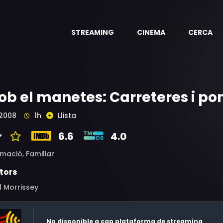
STREAMING
CINEMA
CERCA
ob el manetes: Carreteres i po
2008
1h
Llista
6.6
4.0
imació,
Familiar
tors
l Morrissey
No disponible a cap plataforma de streaming