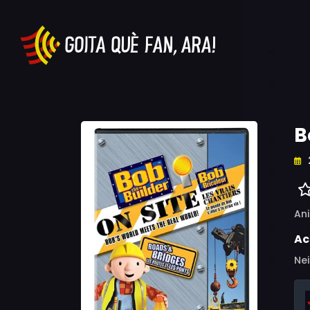
B
An
Ac
Nei