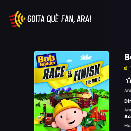
B
An
Di
An
Ac
Mar