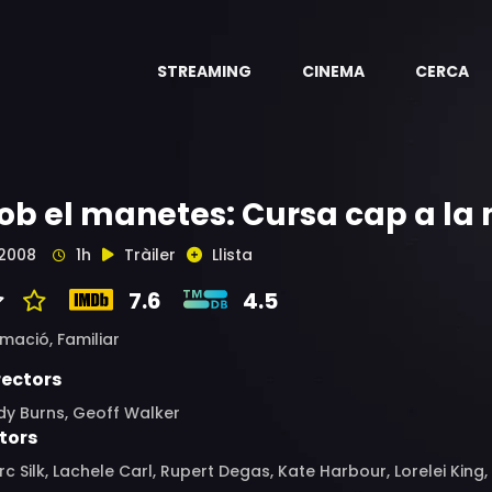
STREAMING
CINEMA
CERCA
ob el manetes: Cursa cap a la
2008
1h
Tràiler
Llista
7.6
4.5
imació,
Familiar
rectors
dy Burns, Geoff Walker
tors
c Silk, Lachele Carl, Rupert Degas, Kate Harbour, Lorelei King