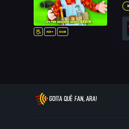
Ro
NR+
DOB