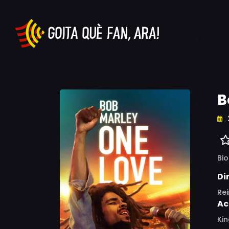
B
Bio
Di
Re
Ac
Kin