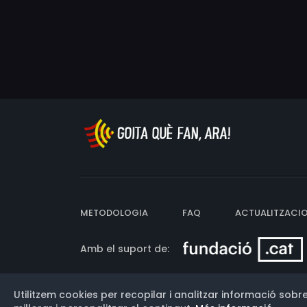
METODOLOGIA
FAQ
ACTUALITZACI
Amb el suport de:
Utilitzem cookies per recopilar i analitzar informació sobre
Versió: 3.13.0.202607011342