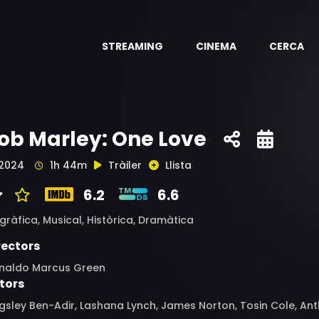
STREAMING
CINEMA
CERCA
ob Marley: One Love
2024
1h 44m
Tràiler
Llista
6.2
6.6
gràfica,
Musical,
Històrica,
Dramàtica
rectors
inaldo Marcus Green
tors
gsley Ben-Adir, Lashana Lynch, James Norton, Tosin Cole, Ant