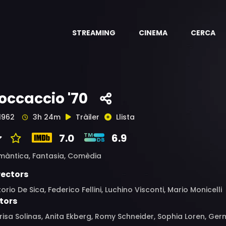
STREAMING
CINEMA
CERCA
occaccio '70
1962
3h 24m
Tràiler
Llista
7.0
6.9
màntica,
Fantasia,
Comèdia
rectors
torio De Sica, Federico Fellini, Luchino Visconti, Mario Monicelli
tors
isa Solinas, Anita Ekberg, Romy Schneider, Sophia Loren, Germa