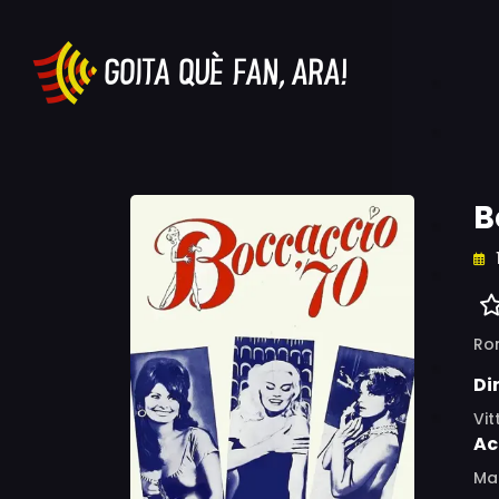
B
Ro
Di
Vit
Ac
Mar