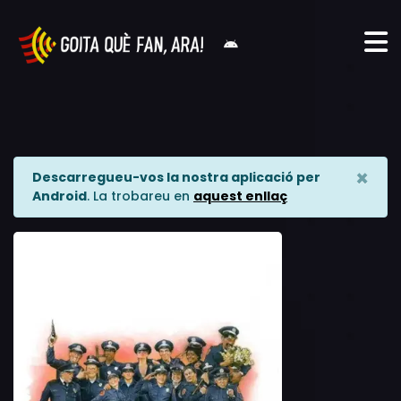
×
Descarregueu-vos la nostra aplicació per
Android
. La trobareu en
aquest enllaç