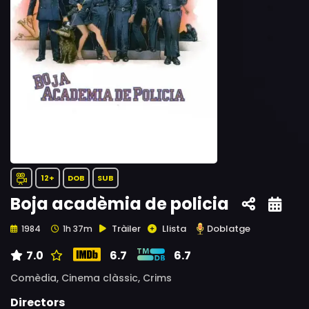
12+
DOB
SUB
Boja acadèmia de policia
Tràiler
Llista
Doblatge
1984
1h 37m
7.0
6.7
6.7
Comèdia,
Cinema clàssic,
Crims
Directors