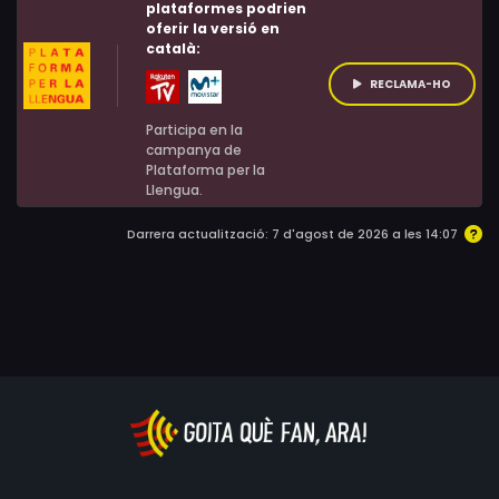
plataformes podrien
Broughton, Julie McLeod, Karen Robyn, James D. Brown,
oferir la versió en
Charles W. Gray, John Hawkes, Kay Hawtrey, Wink
català:
Roberts, Dar Robinson, T.J. Scott, Hugh Wilson, John
RECLAMA-HO
Sampson
Participa en la
campanya de
Plataforma per la
Llengua.
Darrera actualització: 7 d'agost de 2026 a les 14:07