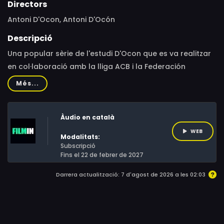
Directors
Antoni D'Ocon, Antoni D'Ocón
Descripció
Una popular sèrie de l'estudi D'Ocon que es va realitzar
en col·laboració amb la lliga ACB i la Federación
Española de Baloncesto.Quan el saltamartí Hooper
Més...
arriba a un suburbi de Dog City acaba enmig d'una
guerra de bandes entre els Trencalossos, un grup de
Àudio en català
delinqüents amb poc afecte cap als forasters que té
atemorit al barri, i els Dinamics, que s'enfrontan a ells
WEB
Modalitats:
allunyant-se de la violència. La sèrie arrenca quan el
Subscripció
Fins el 22 de febrer de 2027
nouvingut, que s'uneix al segon grup, proposa
solucionar les seves diferències jugant al bàsquet per a
Darrera actualització: 7 d'agost de 2026 a les 02:03
disputar-se el solar del barri.