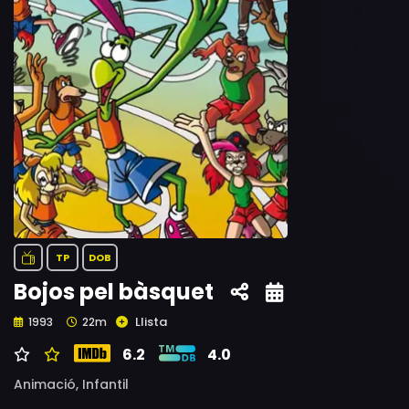
TP
DOB
Bojos pel bàsquet
Llista
1993
22m
6.2
4.0
Animació,
Infantil