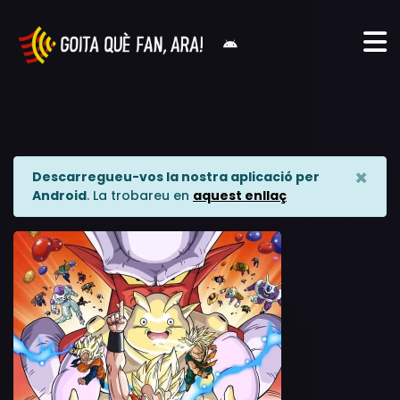
×
Descarregueu-vos la nostra aplicació per
Android
. La trobareu en
aquest enllaç