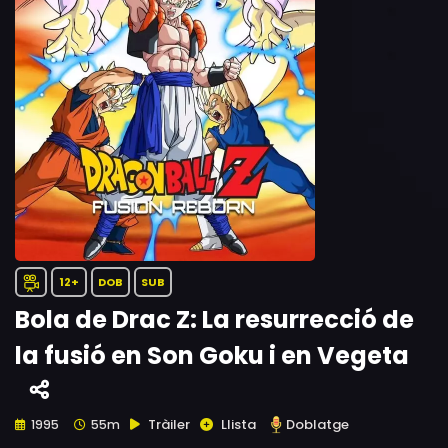
12+
DOB
SUB
Bola de Drac Z: La resurrecció de
la fusió en Son Goku i en Vegeta
Tràiler
Llista
Doblatge
1995
55m