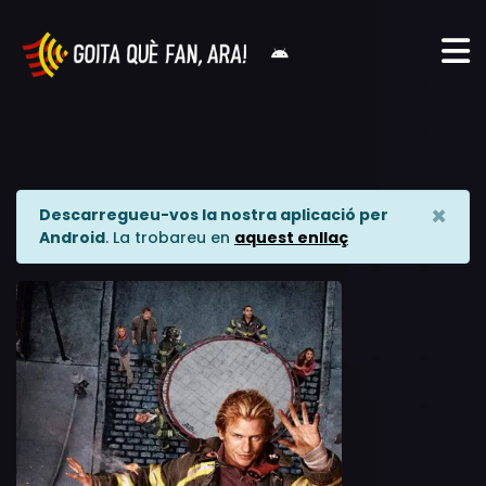
×
Descarregueu-vos la nostra aplicació per
Android
. La trobareu en
aquest enllaç