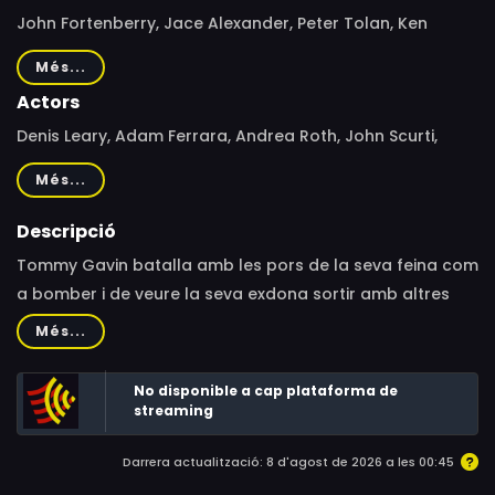
John Fortenberry, Jace Alexander, Peter Tolan, Ken
Girotti
Més...
Actors
Denis Leary, Adam Ferrara, Andrea Roth, John Scurti,
Daniel Sunjata, Michael Lombardi, Steven Pasquale,
Més...
Larenz Tate, Callie Thorne
Descripció
Tommy Gavin batalla amb les pors de la seva feina com
a bomber i de veure la seva exdona sortir amb altres
homes.
Més...
No disponible a cap plataforma de
streaming
Darrera actualització: 8 d'agost de 2026 a les 00:45