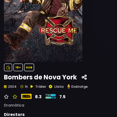
18+
DOB
Bombers de Nova York
Tràiler
Llista
Doblatge
2004
1h
8.3
7.5
Dramàtica
Directors