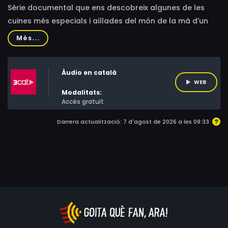
Sèrie documental que ens descobreix algunes de les
cuines més especials i aïllades del món de la mà d'un
cuiner de renom, Jeroen Meus.
Més...
Àudio en català
WEB
Modalitats:
Accés gratuït
Darrera actualització: 7 d'agost de 2026 a les 09:33