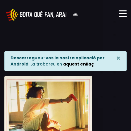
×
Descarregueu-vos la nostra aplicació per
Android
. La trobareu en
aquest enllaç