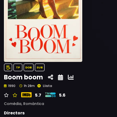
TP
DOB
SUB
Boom boom
Llista
1990
1h 28m
5.7
5.6
Comèdia,
Romàntica
Directors