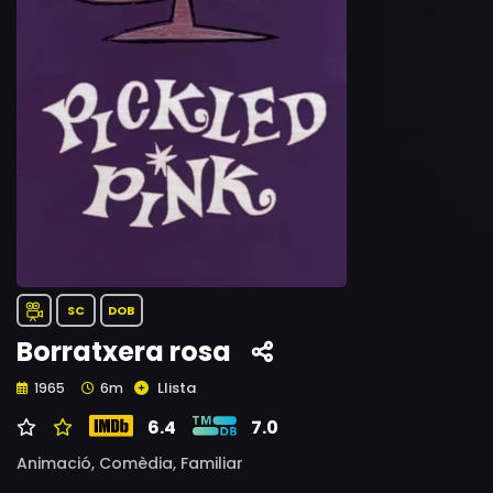
SC
DOB
Borratxera rosa
Llista
1965
6m
6.4
7.0
Animació,
Comèdia,
Familiar