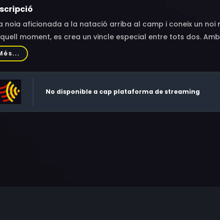
scripció
 noia aficionada a la natació arriba al camp i coneix un noi m
quell moment, es crea un vincle especial entre tots dos. Amb 
 a nedador. Ella l’anima des de la distància mentre ell lluit
Més...
No disponible a cap plataforma de streaming