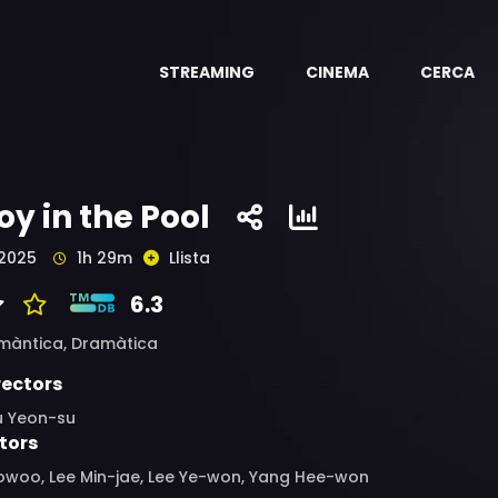
STREAMING
CINEMA
CERCA
oy in the Pool
2025
1h 29m
Llista
6.3
màntica,
Dramàtica
rectors
u Yeon-su
tors
owoo, Lee Min-jae, Lee Ye-won, Yang Hee-won