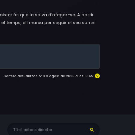
isteriós que la salva d’ofegar-se. A partir
el temps, ell marxa per seguir el seu somni
a amb els seus sentiments.
Darrera actualització: 8 d'agost de 2026 a les 19:45