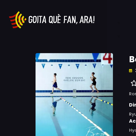
B
Ro
Di
Ry
Ac
Hy