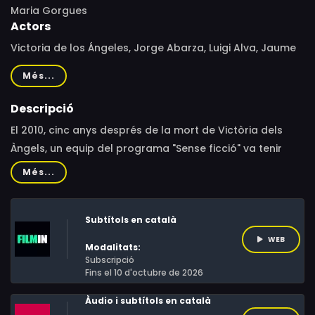
Maria Gorgues
Actors
Victoria de los Ángeles, Jorge Abarza, Luigi Alva, Jaume
Aragall, Pedro Beriso, Christine Berl, Jorge Binaghi
Més...
Descripció
El 2010, cinc anys després de la mort de Victòria dels
Àngels, un equip del programa "Sense ficció" va tenir
accés a una part de l'arxiu personal de la soprano
Més...
barcelonina. Gràcies a la Fundació Victòria dels Àngels,
que ho havia guardat en un magatzem durant aquest
Subtítols en català
temps, s'havia conservat una miscel·lània de
fotografies, de manuscrits i de records de la cantant.
WEB
Modalitats:
Mentre que les partitures, els vestits d'escena i l'arxiu
Subscripció
Fins el 10 d'octubre de 2026
gràfic eren sota custòdia de les institucions, aquest
material, d'un valor més anecdòtic i sentimental que no
Àudio i subtítols en català
pas documental, havia passat desapercebut.