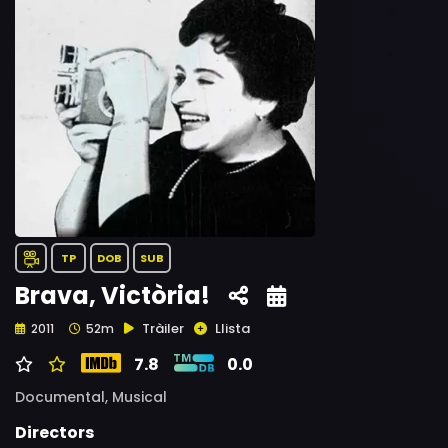
TP
DOB
SUB
Brava, Victòria!
Tràiler
Llista
2011
52m
7.8
0.0
Documental,
Musical
Directors