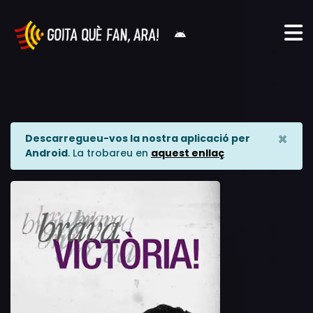
×
Descarregueu-vos la nostra aplicació per
Android
. La trobareu en
aquest enllaç