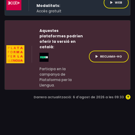
WEB
Modalitats:
Accés gratuït
Aquestes
plataformes podrien
oferir la versió en
català:
RECLAMA-HO
Participa en la
campanya de
Plataforma per la
Llengua.
Darrera actualització: 6 d'agost de 2026 a les 09:33