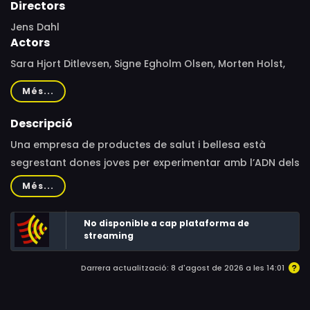
Directors
Jens Dahl
Actors
Sara Hjort Ditlevsen, Signe Egholm Olsen, Morten Holst,
Anders Heinrichsen, Jens Andersen, Bengt C.W. Carlsson,
Més...
Eeva Putro, Oksana Kniazeva, Eja Due, Elvira Friis, Sara
Wilgaard Sinkjær, Peter Khouri, Anne Sofie Steen Sverdrup
Descripció
Una empresa de productes de salut i bellesa està
segrestant dones joves per experimentar amb l’ADN dels
seus nadons i obtenir un tractament que permeti
Més...
revertir el procés d’envelliment. Quan la Mia es disposa
a investigar aquest assumpte tèrbol, acaba sent
No disponible a cap plataforma de
atrapada per la perversa xarxa d’aquesta granja
streaming
humana.
Darrera actualització: 8 d'agost de 2026 a les 14:01