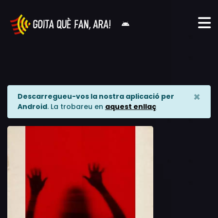
×
Descarregueu-vos la nostra aplicació per
Android
. La trobareu en
aquest enllaç