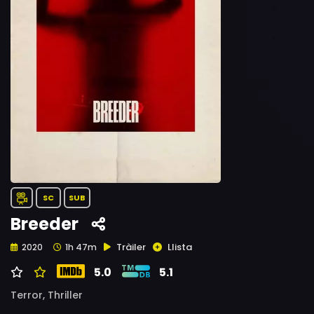
SC
SUB
Breeder
Tràiler
Llista
2020
1h 47m
5.0
5.1
Terror,
Thriller