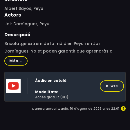
Albert Sayós, Peyu
Actors
Jair Domínguez, Peyu
Descripció
Bricolatge extrem de la mà d'en Peyu i en Jair
Domínguez. No et poden garantir que aprendràs a
muntar mobles o redecorar la casa, però son tan
Més...
"merdosos" que acabaràs estimant-los.
Àudio en català
WEB
Modalitats:
Accés gratuït (HD)
Darrera actualització: 10 d'agost de 2026 a les 22:01