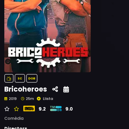
SC
DOB
Bricoheroes
Llista
2019
25m
9.2
9.0
Comèdia
Directors