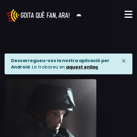
×
Descarregueu-vos la nostra aplicació per
Android
. La trobareu en
aquest enllaç