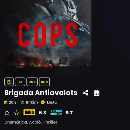
16+
DOB
SUB
Brigada Antiavalots
Llista
2018
1h 32m
6.3
5.7
Dramàtica,
Acció,
Thriller