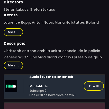
Directors
Stefan Lukacs, Stefan Lukacs
Actors
Laurence Rupp, Anton Noori, Maria Hofstätter, Roland
Düringer, Anna Suk
Més...
Descripció
Christoph entrena amb la unitat especial de la policia
vienesa WEGA, una vida diària d’acció i pressió de grup.
Durant una operació, dispara a un home suposadament
Més...
en defensa pròpia, i els seus col·legues el reconeixen
com un heroi. El món exterior, però, reacciona amb
Àudio i subtítols en català
crítiques, i comença a patir atacs de pànic i mostra
Modalitats:
WEB
símptomes del trauma. Mentre lluita contra la
Subscripció
impotència interna, intenta seguir aparentat que és un
Fins el 28 de novembre de 2026
home fort per no perdre el seu estatus.