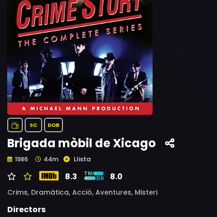
SC
DOB
Brigada mòbil de Xicago
Llista
1986
44m
8.3
8.0
Crims,
Dramàtica,
Acció,
Aventures,
Misteri
Directors