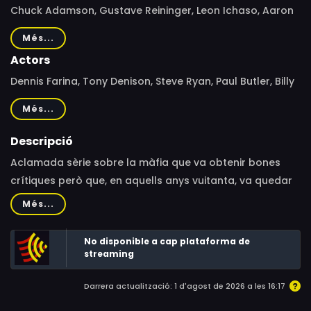
Chuck Adamson, Gustave Reininger, Leon Ichaso, Aaron
Lipstadt, Colin Bucksey, Francis Delia, Mario DiLeo, Bobby
Més...
Roth
Actors
Dennis Farina, Tony Denison, Steve Ryan, Paul Butler, Billy
Campbell, Bill Smitrovich, Stephen Lang, John Santucci,
Més...
Ted Levine, Joseph Wiseman, Jon Polito, Jay O. Sanders,
Ron Dean, Johann Carlo, Patricia Charbonneau, Jack
Descripció
Angel
Aclamada sèrie sobre la màfia que va obtenir bones
crítiques però que, en aquells anys vuitanta, va quedar
enfosquida pels èxits d'altres sèrie de policies com Hill
Més...
Street Blues i Miami Vice (també produïda per Michael
Mann, com a Crime Story). L'episodi pilot va ser dirigit
No disponible a cap plataforma de
per Abel Ferrara, i té entitat pròpia com a pel·lícula -i
streaming
amb la seva edició en DVD-.
Darrera actualització: 1 d'agost de 2026 a les 16:17