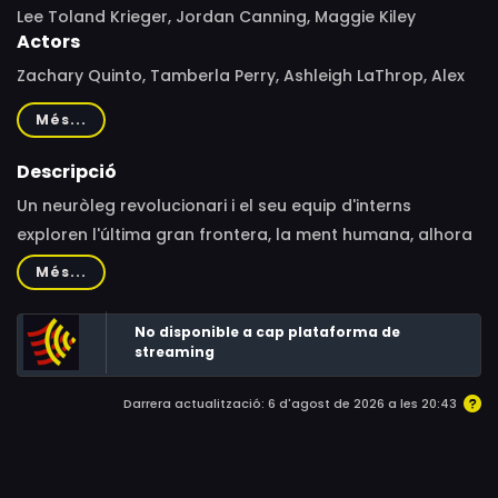
Lee Toland Krieger, Jordan Canning, Maggie Kiley
Actors
Zachary Quinto, Tamberla Perry, Ashleigh LaThrop, Alex
MacNicoll, Aury Krebs, Spence Moore II, Teddy Sears
Més...
Descripció
Un neuròleg revolucionari i el seu equip d'interns
exploren l'última gran frontera, la ment humana, alhora
que lluiten amb les seves pròpies relacions i la seva
Més...
salut mental.
No disponible a cap plataforma de
streaming
Darrera actualització: 6 d'agost de 2026 a les 20:43