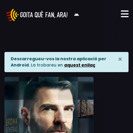
×
Descarregueu-vos la nostra aplicació per
Android
. La trobareu en
aquest enllaç