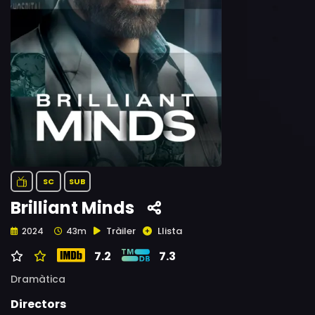
SC
SUB
Brilliant Minds
Tràiler
Llista
2024
43m
7.2
7.3
Dramàtica
Directors