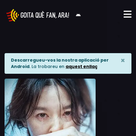
×
Descarregueu-vos la nostra aplicació per
Android
. La trobareu en
aquest enllaç