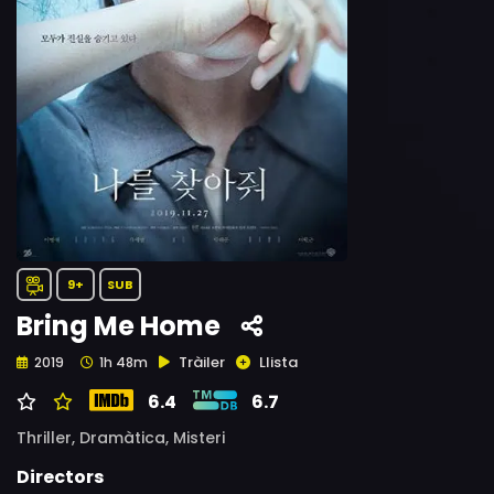
9+
SUB
Bring Me Home
Tràiler
Llista
2019
1h 48m
6.4
6.7
Thriller,
Dramàtica,
Misteri
Directors