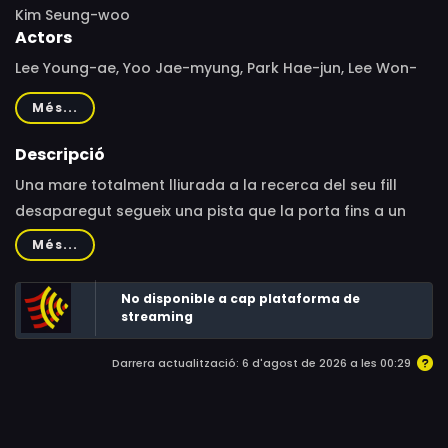
Kim Seung-woo
Actors
Lee Young-ae, Yoo Jae-myung, Park Hae-jun, Lee Won-
keun, Jeong Ae-hwa, Heo Dong-won, Jin Yoo-young, Kim
Més...
Jong-soo, Lee Hang-na, Kim Guk-hee, Jeong Joon-won,
Baek Joo-hee, Jung Hyung-suk, Jong Ho, Kim Tae-yul,
Descripció
Kim Yool-ho
Una mare totalment lliurada a la recerca del seu fill
desaparegut segueix una pista que la porta fins a un
poble pesquer on un oficial de policia corrupte podria
Més...
tenir les respostes a les seves preguntes.
No disponible a cap plataforma de
streaming
Darrera actualització: 6 d'agost de 2026 a les 00:29