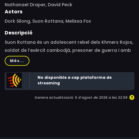
Nathanael Draper, David Peck
Actors
Dork Silong, Suon Rottana, Melissa Fox
Descripció
Suon Rottana és un adolescent rebel dels Khmers Rojos,
soldat de l’exèrcit cambodjà, presoner de guerra i amb
una extremitat amputada per trepitjar una mina
Més...
terrestre. Suon passa a ser un home ferit que busca la
reconciliació amb tot allò que l’envolta. L’obligada
No disponible a cap plataforma de
reflexió que imposa la seva circumstància el porta a
streaming
compartir la seva història amb l’espectador treballant
Darrera actualització: 5 d'agost de 2026 a les 22:58
com a guia turístic a diversos museus commemoratius
de la guerra. Broken Courage és una pel·lícula sobre la
memòria, la història i la reconciliació. Aquest viatge
personal ens recordarà a tots el que significa trobar el
camí de tornada a casa