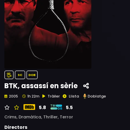
SC
DOB
BTK, assassí en sèrie
Tràiler
Llista
Doblatge
2005
1h 22m
5.8
5.5
Crims,
Dramàtica,
Thriller,
Terror
Directors