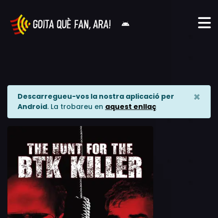
×
Descarregueu-vos la nostra aplicació per
Android
. La trobareu en
aquest enllaç