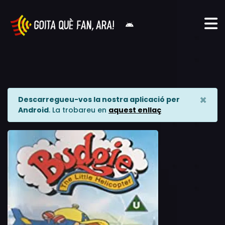
×
Descarregueu-vos la nostra aplicació per
Android
. La trobareu en
aquest enllaç