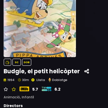
SC
DOB
Budgie, el petit helicòpter
Llista
Doblatge
1994
30m
5.7
6.2
Animació,
Infantil
Directors